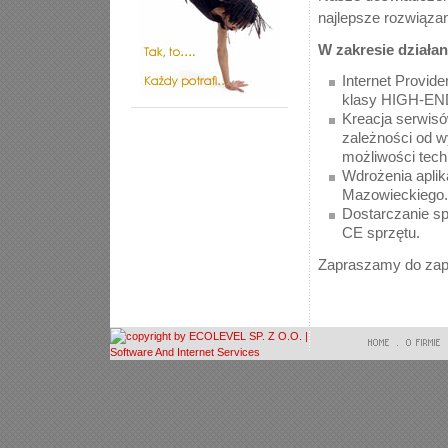
najlepsze rozwiązan
W zakresie działani
Internet Provi
klasy HIGH-EN
Kreacja serwis
zależności od w
możliwości tec
Wdrożenia aplik
Mazowieckiego.
Dostarczanie s
CE sprzętu.
Zapraszamy do zap