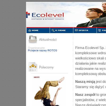
Firma Ecolevel Sp. 
Organizacyjne
Przejecie nazwy ROTOS
kompleksowe wdroże
wielkościowo skali d
działania jakie real
realizowane na wys
kompleksową obsług
Naszą misją
jest d
Staramy się dążyć d
Nasz zespół
to gr
specjalistów, z wie
Nasze doświadczenie