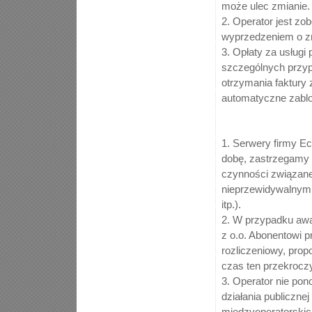
może ulec zmianie.
2. Operator jest z
wyprzedzeniem o zm
3. Opłaty za usługi
szczególnych przypa
otrzymania faktury 
automatyczne zablo
1. Serwery firmy Ec
dobę, zastrzegamy 
czynności związan
nieprzewidywalnymi
itp.).
2. W przypadku awar
z o.o. Abonentowi p
rozliczeniowy, prop
czas ten przekroczy
3. Operator nie pon
działania publicznej
międzyoperatorskic