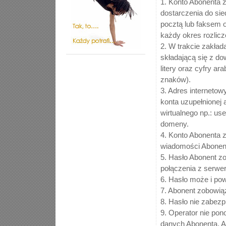
1. Konto Abonenta 
dostarczenia do si
pocztą lub faksem o
każdy okres rozlicz
2. W trakcie zakła
składającą się z do
litery oraz cyfry a
znaków).
3. Adres internetow
konta uzupełnionej 
wirtualnego np.: us
domeny.
4. Konto Abonenta 
wiadomości Abonen
5. Hasło Abonent z
połączenia z serwer
6. Hasło może i pow
7. Abonent zobowiąz
8. Hasło nie zabezp
9. Operator nie pon
danych Abonenta. A