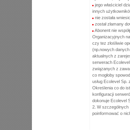
jego właściciel d
innych użytkowników
nie została wniesi
został złamany dow
Abonent nie współp
Organizacyjnych n
czy tez złośliwie o
(np.nowych danych 
aktualnych z zarej
serwerach Ecolevel S
związanych z zawart
co mogłoby spowod
usług Ecolevel Sp. z
Określenia co do is
konfiguracji serwer
dokonuje Ecolevel S
2. W szczególnych 
poinformować o nic