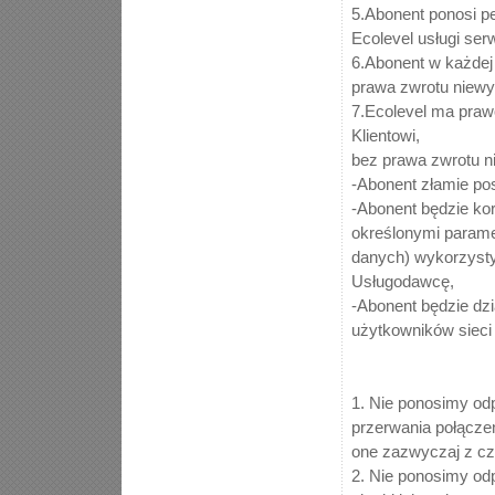
5.Abonent ponosi p
Ecolevel usługi ser
6.Abonent w każdej
prawa zwrotu niewy
7.Ecolevel ma praw
Klientowi,
bez prawa zwrotu n
-Abonent złamie po
-Abonent będzie kor
określonymi paramet
danych) wykorzysty
Usługodawcę,
-Abonent będzie dz
użytkowników sieci 
1. Nie ponosimy od
przerwania połączen
one zazwyczaj z cz
2. Nie ponosimy odp