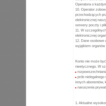
Operatora o każdym
10. Operator zobowi
przechodzących pr
elektronicznej nas
serwery poczty i pli
11. W szczególnych
elektronicznej or
12. Dane osobowe u
wyjątkiem organów 
Konto nie może być
nieetycznego. W sz
rozpowszechniania
prób nielegalnego 
innych abonentów, k
naruszenia prywatn
1. Aktualne wysokoś