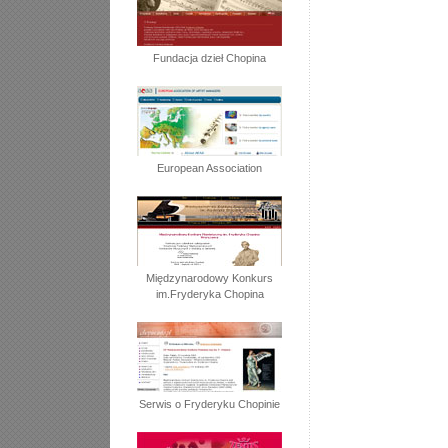
Fundacja dzieł Chopina
European Association
Międzynarodowy Konkurs
im.Fryderyka Chopina
Serwis o Fryderyku Chopinie