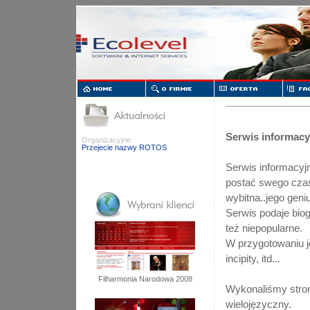
Serwis informacy
Organizacyjne
Przejecie nazwy ROTOS
Serwis informacyjn
postać swego cza
wybitna..jego geni
Serwis podaje biog
też niepopularne.
W przygotowaniu j
incipity, itd...
Filharmonia Narodowa 2008
Wykonaliśmy stron
wielojęzyczny.