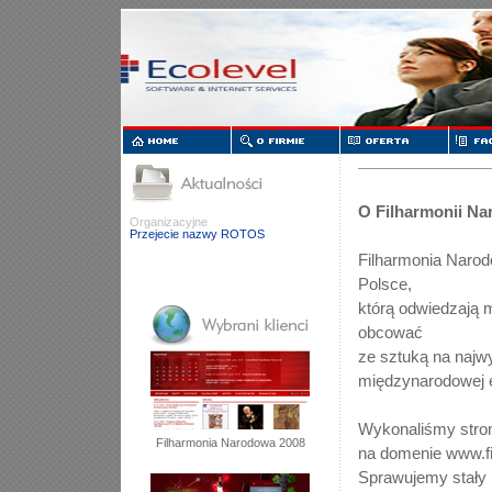
O Filharmonii Na
Organizacyjne
Przejecie nazwy ROTOS
Filharmonia Narod
Polsce,
którą odwiedzają 
obcować
ze sztuką na najw
międzynarodowej eli
Wykonaliśmy stron
Filharmonia Narodowa 2008
na domenie www.fi
Sprawujemy stały