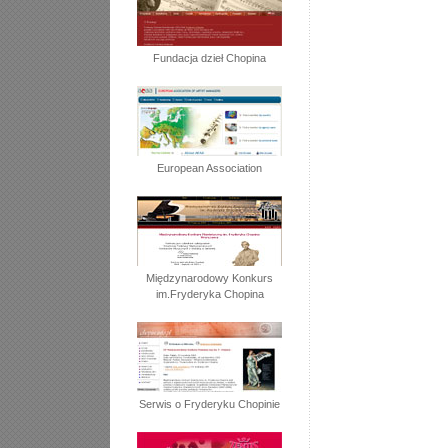
Fundacja dzieł Chopina
European Association
Międzynarodowy Konkurs
im.Fryderyka Chopina
Serwis o Fryderyku Chopinie