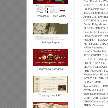
Teatr Kwadrat w Wa
NEXXUS POLSKA -Ag
Przedsiębiorstwo "T
IMMOBILIEN&TRADI
Czarwina.pl - Sklep WINA
AMERICAN EXPRESS
OPTOPOL Sp.z o.o.
Zakład Poligraficzn
FLORAMEDIA POLSKA
Biuro Architektoni
Stowarzyszenie Te
KUCHNIA FILMOWA S
Jadwiga Rappe
J&P STUDIO GRAFI
NPS A.Redmerski
Morska Służba Posz
ATOS ORIGIN IT Serv
STULZ POLSKA Sp.z
BREMEX Sp.z o.o.
VEDAG POLSKA Sp.z
Filharmonia Narodowa
THERMOPLAST Sp.z
Restauracja "SFINK
AVENTIS PHARMA Sp
12 RWT -MON
Apteka "ASKLEPIOS"
AWAKS Sp.z o.o.
Biuro Rachunkowe 
Towarzystwo TIFC
DREFINANS -Kancela
"ERMA" Agencja Oc
ERPOL Sp.z o.o.