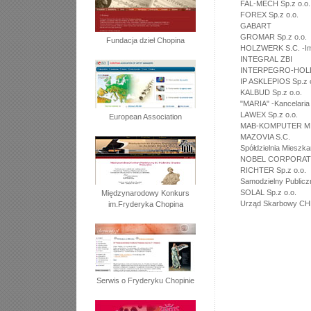
FAL-MECH Sp.z o.o.
FOREX Sp.z o.o.
GABART
GROMAR Sp.z o.o.
Fundacja dzieł Chopina
HOLZWERK S.C. -Im
INTEGRAL ZBI
INTERPEGRO-HOLDI
IP ASKLEPIOS Sp.z o
KALBUD Sp.z o.o.
"MARIA" -Kancelaria
LAWEX Sp.z o.o.
European Association
MAB-KOMPUTER M.
MAZOVIA S.C.
Spółdzielnia Miesz
NOBEL CORPORATIO
RICHTER Sp.z o.o.
Samodzielny Publicz
SOLAL Sp.z o.o.
Międzynarodowy Konkurs
Urząd Skarbowy CH
im.Fryderyka Chopina
Serwis o Fryderyku Chopinie