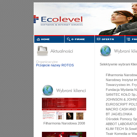
Organizacyjne
Selektywnie wybrani Klien
Przejecie nazwy ROTOS
Filharmonia Narodo
Narodowy Instytut i
Towarzystwo im. Fr
Fundacja Wydania N
SANITEC KOŁO Sp.z
JOHNSON & JOHNS
EUROSCRIPT POLSK
MACRO CASH AND 
BT JAGIELONKA
Ośrodek Pomocy Spo
Filharmonia Narodowa 2008
ABBOT LABORATORI
KLIM-TECH St.Sowiń
Teatr Komedia w Wa